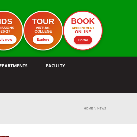
BOOK
MDS
TOUR
ISSIONS
VIRTUAL
APPOINTMENT
ONLINE
026-27
COLLEGE
ply now
Explore
Portal
EPARTMENTS
FACULTY
HOME
NEWS