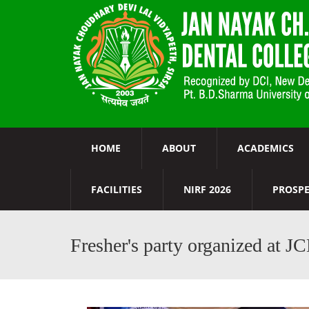
HOME
ABOUT
ACADEMICS
FACILITIES
NIRF 2026
PROSP
Fresher's party organized at J