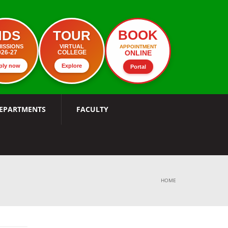
BOOK
MDS
TOUR
ISSIONS
VIRTUAL
APPOINTMENT
ONLINE
026-27
COLLEGE
ply now
Explore
Portal
EPARTMENTS
FACULTY
HOME