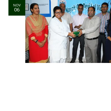
NOV
06