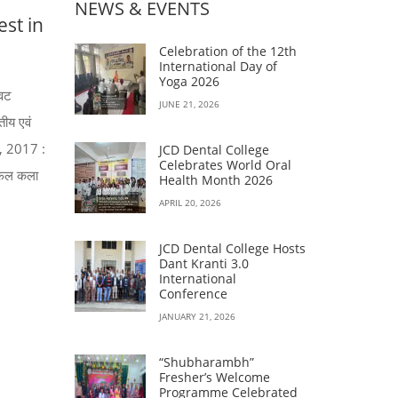
NEWS & EVENTS
est in
Celebration of the 12th
International Day of
Yoga 2026
ावट
JUNE 21, 2026
तीय एवं
बर, 2017 :
JCD Dental College
Celebrates World Oral
रा फल कला
Health Month 2026
APRIL 20, 2026
JCD Dental College Hosts
Dant Kranti 3.0
International
Conference
JANUARY 21, 2026
“Shubharambh”
Fresher’s Welcome
Programme Celebrated